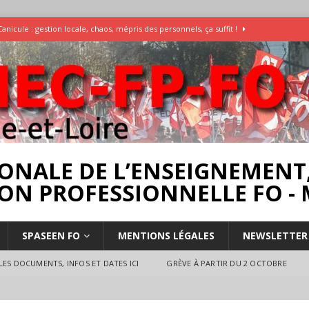
Canicule : gestion locale, chaos, mépris des personnels, ça suffit !
Enquête Températures et condition de travail dans les écoles
AESH
]
Rassemblement pour la Libération du Dr Abu Safyia – pour la Palestine
rs
INTERPROFESSIONNEL
ONALE DE L’ENSEIGNEMENT,
ON PROFESSIONNELLE FO - 
SPASEEN FO
MENTIONS LÉGALES
NEWSLETTER
ES DOCUMENTS, INFOS ET DATES ICI
GRÈVE À PARTIR DU 2 OCTOBRE