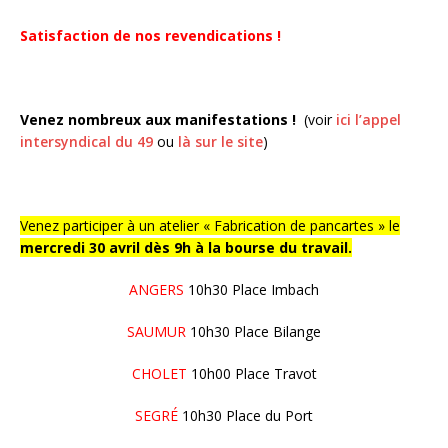
Satisfaction de nos revendications !
Venez nombreux aux manifestations !
(voir
ici l’appel
intersyndical du 49
ou
là sur le site
)
Venez participer à un atelier « Fabrication de pancartes » le
mercredi 30 avril dès 9h à la bourse du travail.
ANGERS
10h30 Place Imbach
SAUMUR
10h30 Place Bilange
CHOLET
10h00 Place Travot
SEGRÉ
10h30
Place du Port