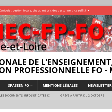
Canicule : gestion locale, chaos, mépris des personnels, ça suffit !
Enquête Températures et condition de travail dans les écoles
AESH
]
Rassemblement pour la Libération du Dr Abu Safyia – pour la Palestine
rs
INTERPROFESSIONNEL
ONALE DE L’ENSEIGNEMENT,
ON PROFESSIONNELLE FO - 
SPASEEN FO
MENTIONS LÉGALES
NEWSLETTER
ES DOCUMENTS, INFOS ET DATES ICI
GRÈVE À PARTIR DU 2 OCTOBRE