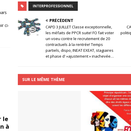
INTERPROFESSIONNEL
mars
PRÉCÉDENT
r ci-
CAPD 3 JUILLET Classe exceptionnelle,
CA
les méfaits de PPCR suite! FO fait voter
politi
un voeu contre le recrutement de 20
contractuels à la rentrée! Temps
partiels, dispo, INEAT EXEAT, stagiaires
et phase d' »ajustement » inachevée…
SUR LE MÊME THÈME
 le
n à