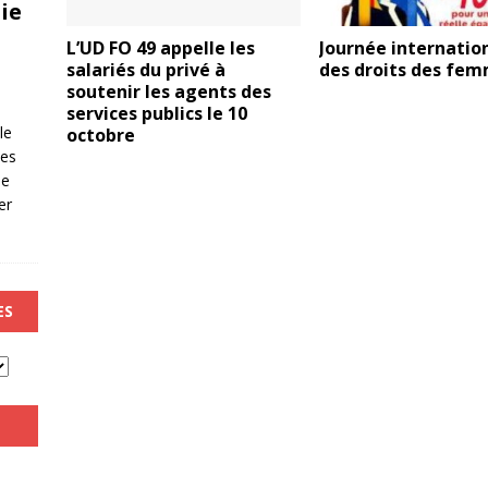
ie
L’UD FO 49 appelle les
Journée internatio
salariés du privé à
des droits des fe
soutenir les agents des
services publics le 10
le
octobre
les
de
er
ES