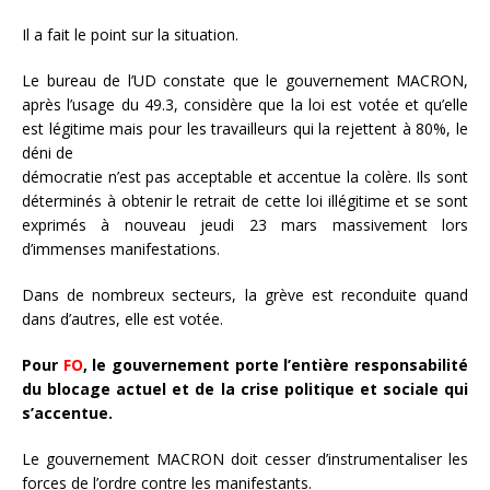
Il a fait le point sur la situation.
Le bureau de l’UD constate que le gouvernement
MACRON
,
après l’usage du 49.3,
considère que la
loi
est
votée et qu
’
elle
est
légitime
m
ais pour les travailleurs qui l
a
rejettent à 80%, le
déni de
démocratie n’est pas acceptable et accentue la colère. Ils sont
déterminés à obtenir le retrait de
cette
loi
illégitime
et
se sont
exprimés
à
nouveau jeudi
23
mars
massivement
lors
d
’
immenses
manifestations.
Dans
de no
mbr
eux secteurs, l
a grève
est recond
uite quand
d
ans d
’
autres, elle est votée.
Pour
FO
, le gouvernement porte l’e
ntièr
e responsabilité
du blocage actuel et de la crise politique et
sociale qui
s’accentue.
Le
gouvernement
MACRON
doit
cesser
d’instrumentaliser
les
forces
de
l’ordr
e
contre
les
manifestants.