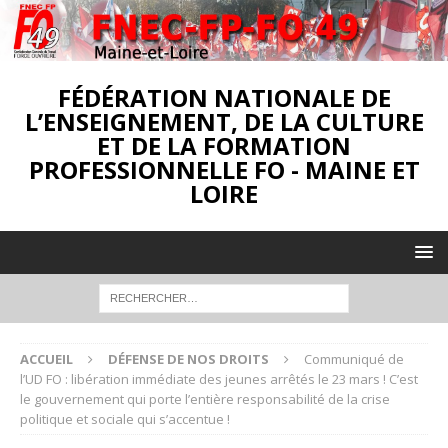
FÉDÉRATION NATIONALE DE
L’ENSEIGNEMENT, DE LA CULTURE
ET DE LA FORMATION
PROFESSIONNELLE FO - MAINE ET
LOIRE
ACCUEIL
DÉFENSE DE NOS DROITS
Communiqué de
l’UD FO : libération immédiate des jeunes arrêtés le 23 mars ! C’est
le gouvernement qui porte l’entière responsabilité de la crise
politique et sociale qui s’accentue !