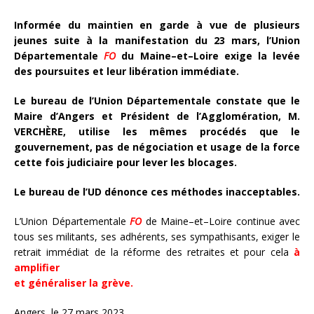
Informée du maintien en
garde à vue
de plusieurs
jeunes suite à la manifestation
du 23 mars
, l’Union
Départementale
FO
du Maine
–
et
–
Loire exige la levée
des poursuites et leur libération immédiate.
Le bureau de l’Union Départementale constat
e que le
Maire d’Angers
et Président de l
’
Agglomération
,
M.
VERCHÈRE, utilise les mêmes procédés que le
gouvernement, pas de négociation et usage de la
force
cette fois judiciaire pour lever les blocages.
Le bureau de l’UD dénonce ces méthodes inacceptables.
L’Union Départementale
FO
d
e Main
e
–
et
–
L
oire
continue avec
tous ses militants, ses adhérents,
ses sympathisants,
ex
iger le
retrait immédiat de la réforme des retraites
et pour cela
à
amplifier
et généraliser la grève.
A
ngers, le 27 mars 2023