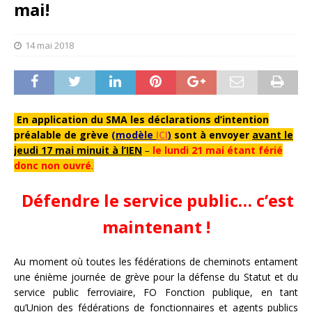
mai!
14 mai 2018
En application du SMA les déclarations d’intention
préalable de grève
(modèle
ICI
)
sont à envoyer
avant le
jeudi 17 mai minuit à l’IEN
–
le lundi 21 mai étant férié
donc non ouvré
.
Défendre le service public… c’est
maintenant !
Au moment où toutes les fédérations de cheminots entament
une énième journée de grève pour la défense du Statut et du
service public ferroviaire, FO Fonction publique, en tant
qu’Union des fédérations de fonctionnaires et agents publics