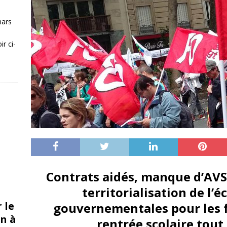
mars
r ci-
Contrats aidés, manque d’AVS
territorialisation de l’
 le
gouvernementales pour les 
n à
rentrée scolaire tout 