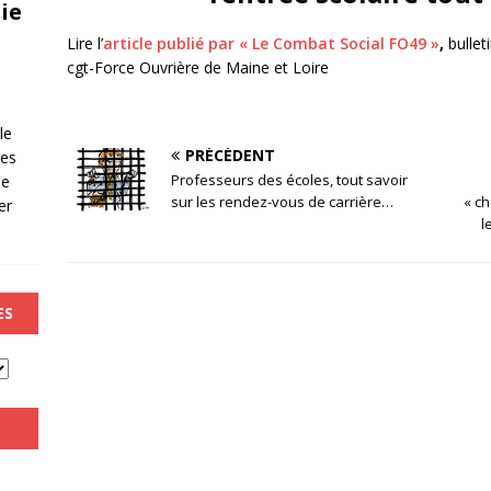
ie
Lire l’
article publié par « Le Combat Social FO49 »
,
bullet
cgt-Force Ouvrière de Maine et Loire
le
PRÉCÉDENT
les
Professeurs des écoles, tout savoir
de
sur les rendez-vous de carrière…
« ch
er
l
ES