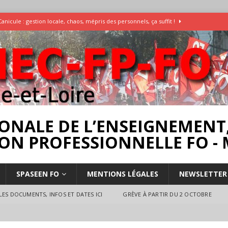
Canicule : gestion locale, chaos, mépris des personnels, ça suffit !
Enquête Températures et condition de travail dans les écoles
AESH
]
Rassemblement pour la Libération du Dr Abu Safyia – pour la Palestine
rs
INTERPROFESSIONNEL
ONALE DE L’ENSEIGNEMENT,
ON PROFESSIONNELLE FO - 
SPASEEN FO
MENTIONS LÉGALES
NEWSLETTER
ES DOCUMENTS, INFOS ET DATES ICI
GRÈVE À PARTIR DU 2 OCTOBRE