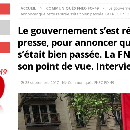
ACCUEIL
COMMUNIQUÉS FNEC-FO-49
Le gouverne
annoncer que cette rentrée s’était bien passée. La FNEC FP FO
Le gouvernement s’est r
presse, pour annoncer qu
s’était bien passée. La 
son point de vue. Intervi
28 septembre 2017
Communiqués FNEC-FO-49