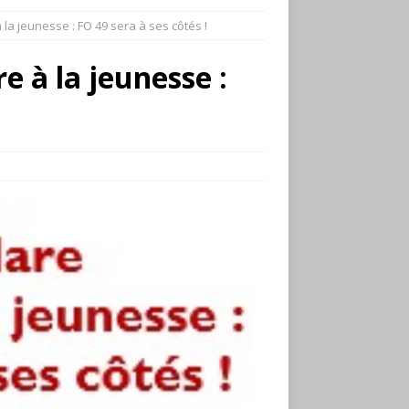
 la jeunesse : FO 49 sera à ses côtés !
e à la jeunesse :