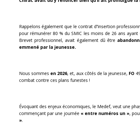
Chirac avait dû y renoncer bien qu’il ait promulgué la l
Rappelons également que le contrat d’’insertion professionn
pour rémunérer 80 % du SMIC les moins de 26 ans ayant 
Brevet professionnel, avait également dû être
abandonn
emmené
par
la
jeunesse
.
Nous sommes
en 2026
, et, aux côtés de la jeunesse,
FO
49
combat contre ces plans funestes !
Évoquant des enjeux économiques, le Medef, veut une ph
commençant par une journée
« entre numéros un »
, pou
»
.