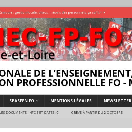
Canicule : gestion locale, chaos, mépris des personnels, ça suffit !
Enquête Températures et condition de travail dans les écoles
AESH
]
Rassemblement pour la Libération du Dr Abu Safyia – pour la Palestine
rs
INTERPROFESSIONNEL
ONALE DE L’ENSEIGNEMENT,
ON PROFESSIONNELLE FO - 
SPASEEN FO
MENTIONS LÉGALES
NEWSLETTER
ES DOCUMENTS, INFOS ET DATES ICI
GRÈVE À PARTIR DU 2 OCTOBRE