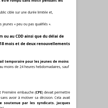
 être rompu sans motif pendant les
blic cible sur une durée limitée et,
es jeunes « peu ou pas qualifiés ».
m ou au CDD ainsi que du délai de
 18 mois et de deux renouvellements
ail temporaire pour les jeunes de moins
tre au moins de 24 heures hebdomadaires, sauf
rat Première embauche (
CPE
) devait permettre
ans avoir à motiver sa décision. Cela avait
se soutenue par les syndicats. Jacques