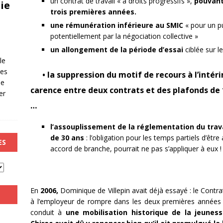
un contrat de travail « à droits progressifs »,
pouvant
ie
trois premières années.
une
rémunération
inférieure
au
SMIC
« pour un pu
potentiellement par la négociation collective »
un allongement de la période d’essai
ciblée sur l
le
les
• la suppression du motif de recours à l’intéri
de
carence entre deux contrats et des plafonds de
er
…
l’assouplissement
de la réglementation du trav
de 30 ans
: l’obligation pour les temps partiels d’ê
ES
accord de branche, pourrait ne pas s’appliquer à eux !
En
2006,
Dominique de Villepin avait déjà essayé : le Cont
à l’employeur de rompre dans les deux premières années s
conduit à
une mobilisation historique de la jeunes