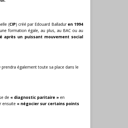
oi.
elle (
CIP
) créé par Edouard Balladur
en
1994
une formation égale, au plus, au BAC ou au
é
après
un
puissant
mouvement
social
 prendra également toute sa place dans le
ase de
« diagnostic paritaire »
en
r ensuite
« négocier sur certains points