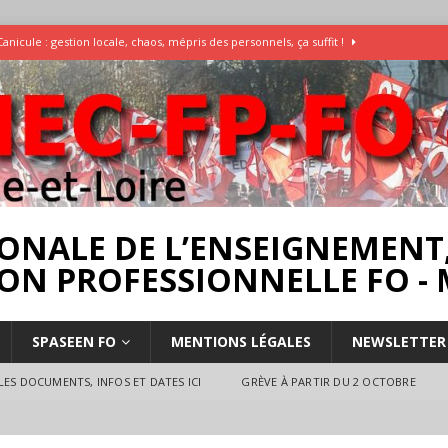
Canicule : gestion locale, chaos, mépris des personnels, ça suffit !
Enquête Températures et condition de travail dans les écoles
AESH
]
Rassemblement pour la Libération du Dr Abu Safyia – pour la Palestine
rs
INTERPROFESSIONNEL
ONALE DE L’ENSEIGNEMENT,
ON PROFESSIONNELLE FO - 
SPASEEN FO
MENTIONS LÉGALES
NEWSLETTER
ES DOCUMENTS, INFOS ET DATES ICI
GRÈVE À PARTIR DU 2 OCTOBRE