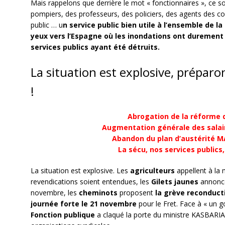
Mais rappelons que derrière le mot « fonctionnaires », ce so
pompiers, des professeurs, des policiers, des agents des col
public … u
n service public bien utile à l’ensemble de la 
yeux vers l’Espagne où les inondations ont durement
services publics ayant été détruits.
La situation est explosive, préparo
!
Abrogation de la réforme d
Augmentation générale des salair
Abandon du plan d’austérité M
La sécu, nos services publics, 
La situation est explosive. Les
agriculteurs
appellent à la 
revendications soient entendues, les
Gilets jaunes
annoncen
novembre, les
cheminots
proposent
la grève reconduct
journée forte le 21 novembre
pour le Fret. Face à « un 
Fonction publique
a claqué la porte du ministre KASBARI