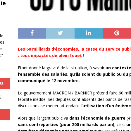
ie
le
les
de
Les 60 milliards d’économies, la casse du service publ
er
: tous impactés de plein fouet !
Etant donné la gravité de la situation, à savoir
un contexte
l’ensemble des salariés, qu’ils soient du public ou du 
communiqué le 12 novembre.
ES
Le gouvernement MACRON / BARNIER prétend faire 60 millia
fébrilité inédite. Ses députés sont absents des bancs de l’ass
discussions se mener, attendant
l’utilisation d’un énième
Alors que l’argent public va
dans l’économie de guerre
(41
sans contreparties (pour 200 milliards par an)
, c’est
un
dernières décennies par son ampleur
qui est prévu pour