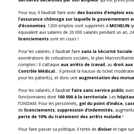
Pour eux, il faudrait faire avec
des bassins d’emplois ex
l’assurance chômage sur laquelle le gouvernement en
d’économies
. 1200 emplois sont supprimés à
MICHELIN
qu
équivalent aux salaires de 20 000 salariés pendant un an, 
licenciements
sont en cours !
Pour les salariés, il faudrait faire
sans la Sécurité Sociale
exonérations de cotisations sociales, le plan Macron/Barnie
comptes ! Il s’attaque
aux arrêts de travail
, au
droit aux
Contrôle Médical
… Il prévoit la hausse du ticket modérat
pour les patients), et donc une
augmentation des mutue
Pour les salariés, il faudrait
faire sans service public
avec
fonctionnaires dont
100 000 à la territoriale
. Les
hôpitau
l’ONDAM. Pour les personnels,
gel du point d’indice
,
cas
de
licenciements
,
suppression d’indemnités
, augment
perte de 10% du traitement des arrêts maladie
!
Pour faire passer sa politique, il tente de
diviser
et tape sur