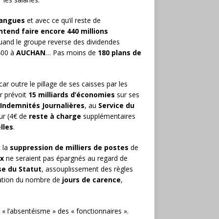
sangues
et avec ce qu’il reste de
tend faire encore 440 millions
and le groupe reverse des dividendes
2400 à
AUCHAN
… Pas moins de
180 plans de
car outre le pillage de ses caisses par les
r prévoit
15 milliards d’économies
sur ses
 Indemnités Journalières
, au
Service du
eur (4€ de
reste à charge
supplémentaires
lles
.
 la
suppression de milliers de postes
de
x
ne seraient pas épargnés au regard de
se du Statut
, assouplissement des règles
ation du nombre de
jours de carence
,
 « l’absentéisme » des « fonctionnaires ».