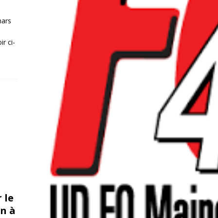
mars
r ci-
 le
n à