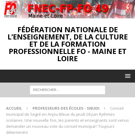
FÉDÉRATION NATIONALE DE
L’ENSEIGNEMENT, DE LA CULTURE
ET DE LA FORMATION
PROFESSIONNELLE FO - MAINE ET
LOIRE
ACCUEIL
PROFESSEURS DES ÉCOLES - SNUDI
Conseil
municipal de Segré en Anjou Bleue du jeudi 28 juin Rythmes
scolaires. Une nouvelle fois, les parents et enseignants sont venus
demander un nouveau vote du conseil municipal ! Toujours
déterminés!