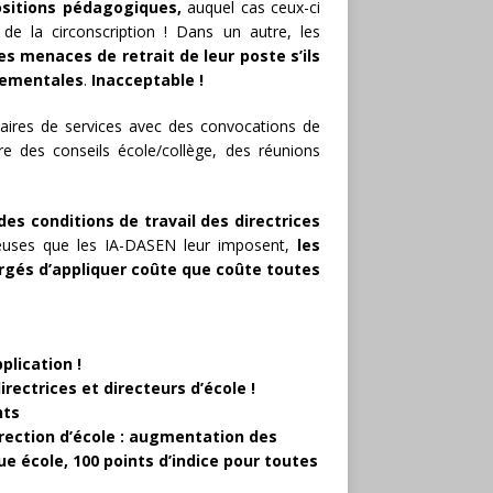
positions pédagogiques,
auquel cas ceux-ci
 la circonscription ! Dans un autre, les
es menaces de retrait de leur poste s’ils
rtementales
.
Inacceptable !
taires de services avec des convocations de
re des conseils école/collège, des réunions
des conditions de travail des directrices
reuses que les IA-DASEN leur imposent,
les
rgés d’appliquer coûte que coûte toutes
plication !
ectrices et directeurs d’école !
nts
irection d’école : augmentation des
e école, 100 points d’indice pour toutes