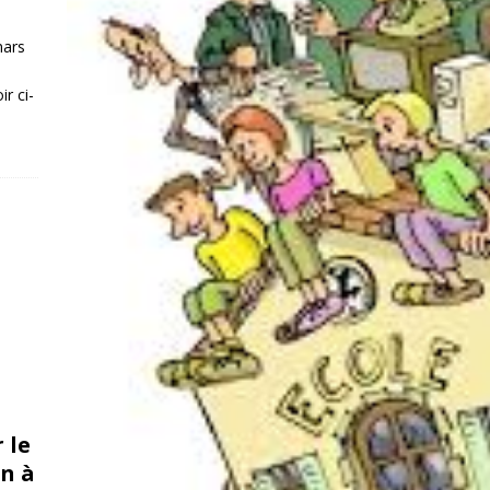
mars
r ci-
 le
n à