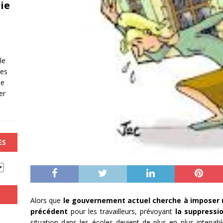
ie
le
les
de
er
ES
Alors que
le gouvernement actuel cherche à imposer 
précédent
pour les travailleurs, prévoyant
la suppressi
situation dans les écoles devient de plus en plus intena