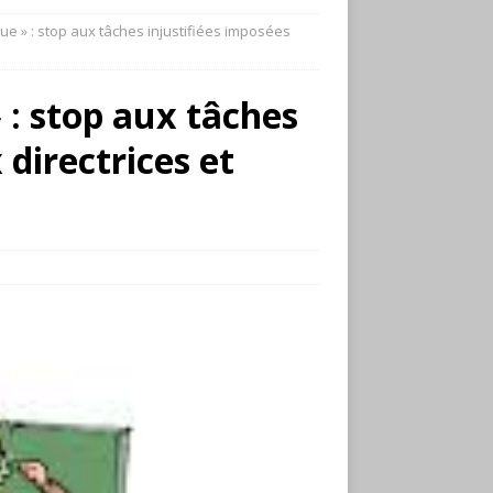
ue » : stop aux tâches injustifiées imposées
 : stop aux tâches
 directrices et