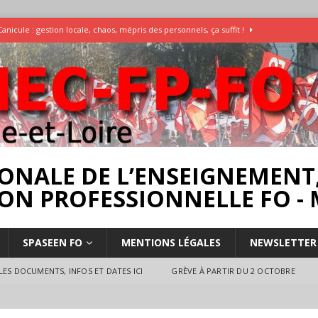
Canicule : gestion locale, chaos, mépris des personnels, ça suffit !
Enquête Températures et condition de travail dans les écoles
AESH
]
Rassemblement pour la Libération du Dr Abu Safyia – pour la Palestine
rs
INTERPROFESSIONNEL
ONALE DE L’ENSEIGNEMENT,
ON PROFESSIONNELLE FO - 
SPASEEN FO
MENTIONS LÉGALES
NEWSLETTER
ES DOCUMENTS, INFOS ET DATES ICI
GRÈVE À PARTIR DU 2 OCTOBRE