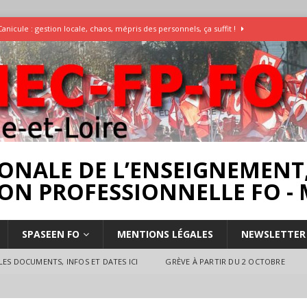
Canicule : gestion locale, chaos, mépris des personnels, ça suffit !
Enquête Températures et condition de travail dans les écoles
AESH
]
Rassemblement pour la Libération du Dr Abu Safyia – pour la Palestine
rs
INTERPROFESSIONNEL
ONALE DE L’ENSEIGNEMENT,
ON PROFESSIONNELLE FO - 
SPASEEN FO
MENTIONS LÉGALES
NEWSLETTER
ES DOCUMENTS, INFOS ET DATES ICI
GRÈVE À PARTIR DU 2 OCTOBRE