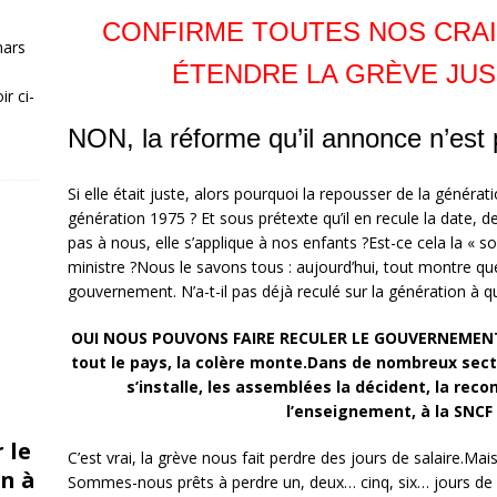
CONFIRME TOUTES NOS CRAIN
mars
ÉTENDRE LA GRÈVE JUS
r ci-
NON, la réforme qu’il annonce n’est 
Si elle était juste, alors pourquoi la repousser de la générat
génération 1975 ? Et sous prétexte qu’il en recule la date, d
pas à nous, elle s’applique à nos enfants ?Est-ce cela la « so
ministre ?Nous le savons tous : aujourd’hui, tout montre qu
gouvernement. N’a-t-il pas déjà reculé sur la génération à qu
OUI NOUS POUVONS FAIRE RECULER LE GOUVERNEMENT
tout le pays, la colère monte.Dans de nombreux sect
s’installe, les assemblées la décident, la rec
l’enseignement, à la SNCF
 le
C’est vrai, la grève nous fait perdre des jours de salaire.M
n à
Sommes-nous prêts à perdre un, deux… cinq, six… jours de 