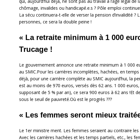
qui, aujourd’hui déjà, ne sont pas au travail à l’âge légal de l
chômage, invalides ou handicapé.e.s ? Pôle emploi continuer
La sécu continuera-t-elle de verser la pension d’invalidité ?
personnes, ce sera la double peine !
« La retraite minimum à 1 000 eu
Trucage !
Le gouvernement annonce une retraite minimum à 1 000 eur
au SMIC.Pour les carrières incomplètes, hachées, en temps 
déjà, pour une carrière complète au SMIC aujourd’hui, la p
est au moins de 970 euros, versés dès 62 ans. 1 000 euros, 
supposant de 5 % par an), ce sera 900 euros à 62 ans !Et de
sous le seuil de pauvreté.Où est le progrès ???
« Les femmes seront mieux traité
Le 1er ministre ment. Les femmes seraient au contraire les
Avec les carrières hachées et les temps partiels, etc., les