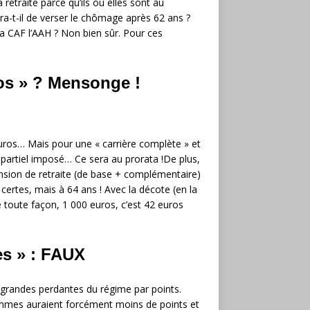
a retraite parce qu’ils ou elles sont au
a-t-il de verser le chômage après 62 ans ?
 La CAF l’AAH ? Non bien sûr. Pour ces
ros » ? Mensonge !
os… Mais pour une « carrière complète » et
partiel imposé… Ce sera au prorata !De plus,
ension de retraite (de base + complémentaire)
certes, mais à 64 ans ! Avec la décote (en la
 toute façon, 1 000 euros, c’est 42 euros
es » : FAUX
 grandes perdantes du régime par points.
 femmes auraient forcément moins de points et