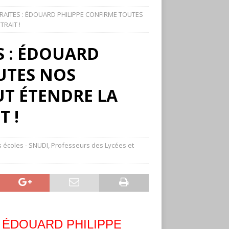
RAITES : ÉDOUARD PHILIPPE CONFIRME TOUTES
TRAIT !
S : ÉDOUARD
UTES NOS
AUT ÉTENDRE LA
T !
 écoles - SNUDI
,
Professeurs des Lycées et
 ÉDOUARD PHILIPPE