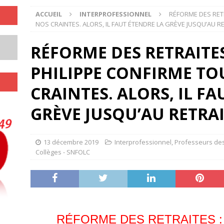
ACCUEIL
INTERPROFESSIONNEL
RÉFORME DES RET
NOS CRAINTES. ALORS, IL FAUT ÉTENDRE LA GRÈVE JUSQU’AU RE
RÉFORME DES RETRAITE
PHILIPPE CONFIRME TO
CRAINTES. ALORS, IL F
GRÈVE JUSQU’AU RETRAI
13 décembre 2019
Interprofessionnel
,
Professeurs des
Collèges - SNFOLC
RÉFORME DES RETRAITES :