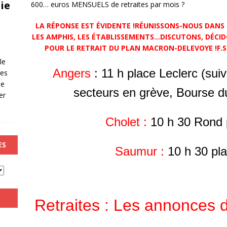
ie
600… euros MENSUELS de retraites par mois ?
LA RÉPONSE EST ÉVIDENTE !RÉUNISSONS-NOUS DANS LE
LES AMPHIS, LES ÉTABLISSEMENTS…DISCUTONS, DÉCI
POUR LE RETRAIT DU PLAN MACRON-DELEVOYE !F.
le
Angers
: 11 h place Leclerc (su
les
de
secteurs en grève, Bourse du
er
Cholet :
10 h 30 Rond p
ES
Saumur :
10 h 30 pla
Retraites : Les annonces d