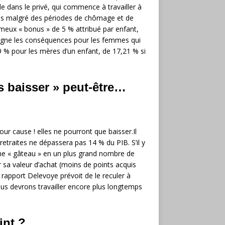
e dans le privé, qui commence à travailler à
 ans malgré des périodes de chômage et de
meux « bonus » de 5 % attribué par enfant,
u-ligne les conséquences pour les femmes qui
 % pour les mères d’un enfant, de 17,21 % si
s baisser » peut-être…
ur cause ! elles ne pourront que baisser.Il
etraites ne dépassera pas 14 % du PIB. S’il y
ême « gâteau » en un plus grand nombre de
er sa valeur d’achat (moins de points acquis
 rapport Delevoye prévoit de le reculer à
ous devrons travailler encore plus longtemps
int ?