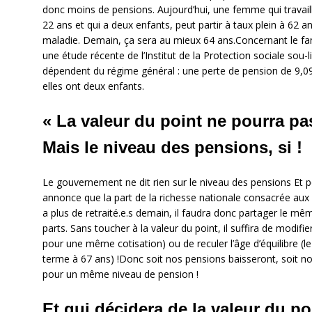
donc moins de pensions. Aujourd’hui, une femme qui travaill
22 ans et qui a deux enfants, peut partir à taux plein à 62
maladie. Demain, ça sera au mieux 64 ans.Concernant le fa
une étude récente de l’Institut de la Protection sociale so
dépendent du régime général : une perte de pension de 9,09
elles ont deux enfants.
« La valeur du point ne pourra pa
Mais le niveau des pensions, si !
Le gouvernement ne dit rien sur le niveau des pensions Et po
annonce que la part de la richesse nationale consacrée aux r
a plus de retraité.e.s demain, il faudra donc partager le m
parts. Sans toucher à la valeur du point, il suffira de modifi
pour une même cotisation) ou de reculer l’âge d’équilibre (le
terme à 67 ans) !Donc soit nos pensions baisseront, soit n
pour un même niveau de pension !
Et qui décidera de la valeur du po