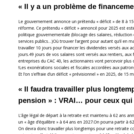
« Il y a un problème de financemen
Le gouvernement annonce un prétendu « déficit » de 8 à 15 mi
réforme. Ce prétendu « déficit » annoncé pour 2025 est estimé
politique gouvernementale (blocage des salaires, réduction
services publics…)Où trouver l’argent pour autant qu’il en m
travailler 10 jours pour financer les dividendes versés aux act
jours.49 jours de vos salaires sont versés aux rentiers, aux 
entreprises du CAC 40, les actionnaires vont percevoir plus d
!Les exonérations sociales et fiscales accordées aux patrons
Et l’on s’effraie d’un déficit « prévisionnel » en 2025, de 15 
« Il faudra travailler plus longt
pension » : VRAI… pour ceux qui 
L’âge légal de départ à la retraite est maintenu à 62 ans an
un « âge d’équilibre » à 64 ans en 2027.On pourra partir à 
On devra donc travailler plus longtemps pour une retraite c