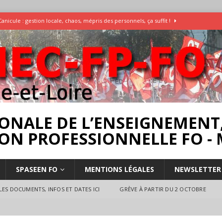
Canicule : gestion locale, chaos, mépris des personnels, ça suffit !
Enquête Températures et condition de travail dans les écoles
AESH
]
Rassemblement pour la Libération du Dr Abu Safyia – pour la Palestine
rs
INTERPROFESSIONNEL
ONALE DE L’ENSEIGNEMENT,
ON PROFESSIONNELLE FO - 
SPASEEN FO
MENTIONS LÉGALES
NEWSLETTER
ES DOCUMENTS, INFOS ET DATES ICI
GRÈVE À PARTIR DU 2 OCTOBRE