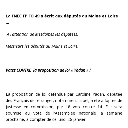
La FNEC FP FO 49 a écrit aux députés du Maine et Loire
…
A l
’
attention de Mesdames les d
é
put
é
es,
Messieurs les d
é
put
é
s du Maine et Loire,
Votez CONTRE la proposition de loi « Yadan » !
La proposition de loi défendue par Caroline Yadan, députée
des Français de l’étranger, notamment Israël, a été adoptée de
justesse en commission, par 18 voix contre 14. Elle sera
soumise au vote de l’Assemblée nationale la semaine
prochaine, à compter de ce lundi 26 janvier.