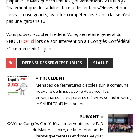
palpable. « Mais que veulent les gouvernements ? Qu’il n’y ait
finalement que des adultes face à des enfants/élèves et non
de vrais enseignants, avec les compétences ? Une classe n’est
pas une garderie ! »
Vous pouvez écouter Frédéric Volle, secrétaire général du
SNUDI
FO
ici
lors de son intervention au Congrès Confédéral
er
FO
ce mercredi 1
juin.
DÉFENSE DES SERVICES PUBLICS
STATUT
PRÉCÉDENT
Menaces de fermetures d’écoles sur la commune
nouvelle de Brissac Loire Aubance : les
enseignants et les parents d’élèves se mobilisent ,
le SNUDI FO 49 les soutient.
SUIVANT
XXVème Congrès Confédéral : interventions de l’UD
du Maine et Loire, de la fédération de
l’enseignement FO et d’Yves Veyrier