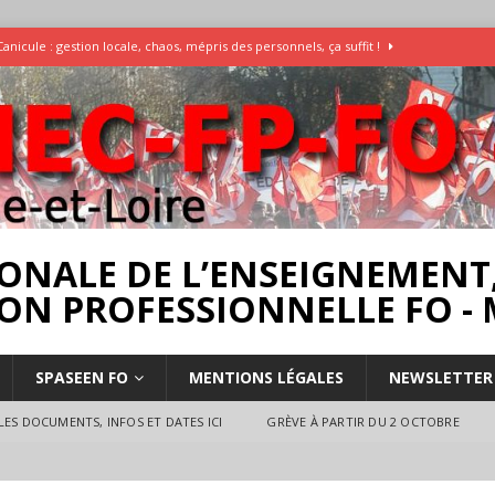
Canicule : gestion locale, chaos, mépris des personnels, ça suffit !
Enquête Températures et condition de travail dans les écoles
AESH
]
Rassemblement pour la Libération du Dr Abu Safyia – pour la Palestine
rs
INTERPROFESSIONNEL
ONALE DE L’ENSEIGNEMENT,
ON PROFESSIONNELLE FO - 
SPASEEN FO
MENTIONS LÉGALES
NEWSLETTER
ES DOCUMENTS, INFOS ET DATES ICI
GRÈVE À PARTIR DU 2 OCTOBRE