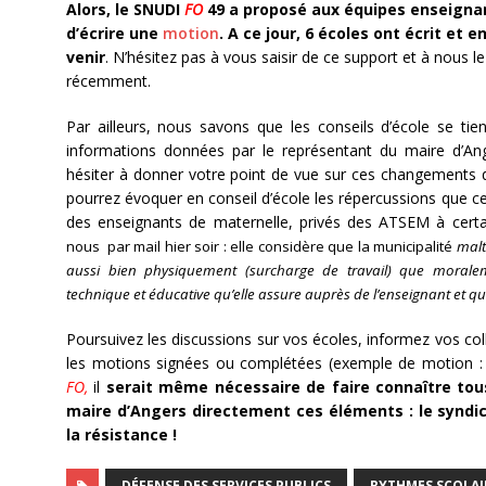
Alors, le SNUDI
FO
49 a proposé aux équipes enseignant
d’écrire une
motion
. A ce jour, 6 écoles ont écrit et
venir
. N’hésitez pas à vous saisir de ce support et à nous l
récemment.
Par ailleurs, nous savons que les conseils d’école se t
informations données par le représentant du maire d’An
hésiter à donner votre point de vue sur ces changements 
pourrez évoquer en conseil d’école les répercussions que c
des enseignants de maternelle, privés des ATSEM à cer
nous par mail hier soir : elle considère que la municipalité
malt
aussi bien physiquement (surcharge de travail) que moralem
technique et éducative qu’elle assure auprès de l’enseignant et qui
Poursuivez les discussions sur vos écoles, informez vos co
les motions signées ou complétées (exemple de motion 
FO,
il
serait même nécessaire de faire connaître tou
maire d’Angers directement ces éléments : le syndica
la résistance !
DÉFENSE DES SERVICES PUBLICS
RYTHMES SCOLAI