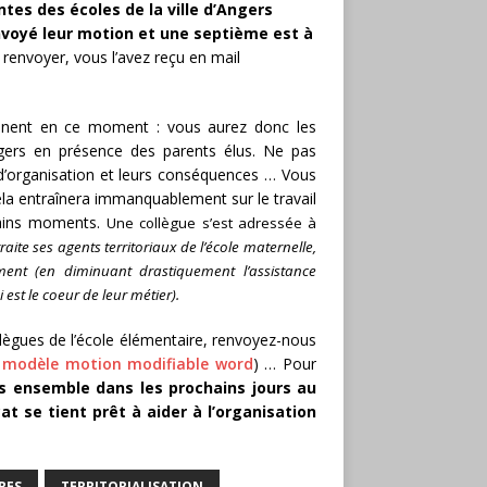
es des écoles de la ville d’Angers
 envoyé leur motion et une septième est à
e renvoyer, vous l’avez reçu en mail
iennent en ce moment : vous aurez donc les
gers en présence des parents élus. Ne pas
d’organisation et leurs conséquences … Vous
ela entraînera immanquablement sur le travail
tains moments.
Une collègue s’est adressée à
raite ses agents territoriaux de l’école maternelle,
ent (en diminuant drastiquement l’assistance
 est le coeur de leur métier).
llègues de l’école élémentaire, renvoyez-nous
:
modèle motion modifiable word
) … Pour
s ensemble dans les prochains jours au
t se tient prêt à aider à l’organisation
RES
TERRITORIALISATION