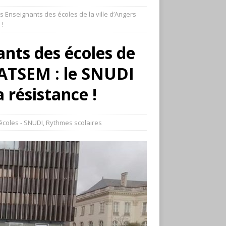
s Enseignants des écoles de la ville d’Angers
 !
ants des écoles de
s ATSEM : le SNUDI
 résistance !
écoles - SNUDI
,
Rythmes scolaires