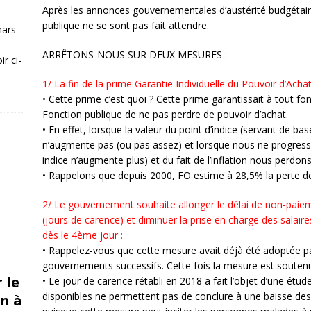
Après les annonces gouvernementales d’austérité budgétaire,
publique ne se sont pas fait attendre.
mars
ARRÊTONS-NOUS SUR DEUX MESURES :
r ci-
1/ La fin de la prime Garantie Individuelle du Pouvoir d’Achat
• Cette prime c’est quoi ? Cette prime garantissait à tout f
Fonction publique de ne pas perdre de pouvoir d’achat.
• En effet, lorsque la valeur du point d’indice (servant de b
n’augmente pas (ou pas assez) et lorsque nous ne progresso
indice n’augmente plus) et du fait de l’inflation nous perd
• Rappelons que depuis 2000, FO estime à 28,5% la perte d
2/ Le gouvernement souhaite allonger le délai de non-paiem
(jours de carence) et diminuer la prise en charge des salair
dès le 4ème jour :
• Rappelez-vous que cette mesure avait déjà été adoptée pa
gouvernements successifs. Cette fois la mesure est souten
 le
• Le jour de carence rétabli en 2018 a fait l’objet d’une étu
disponibles ne permettent pas de conclure à une baisse des 
n à