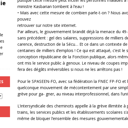
puisque cette mesure peut inciter les personnes malades à s
ie
ministre Kasbarian tombent à l’eau !
• Mais avec cette mesure de combien parle-t-on ? Nous av
pouvez
retrouver sur notre site internet.
Par ailleurs, le gouvernement brandit déjà la menace du 49-
le
sans précédent : gel des salaires, suppressions de milliers d
les
carence, destruction de la Sécu… Et ce dans un contexte d
de
centaines de milliers d’emplois ! Ce qui est attaqué, c’est le 
er
conception républicaine de la Fonction publique, alors même
ont mis le service public à genoux. Le niveau de coupes im
fera des dégâts irréversibles si nous ne les arrêtons pas !
Pour le SPASEEN-FO, avec sa fédération la FNEC FP-FO et la
ES
quelconque mouvement de mécontentement par une simple jo
grève pour ga- gner, au niveau interprofessionnel, dans l’unit
L’intersyndicale des cheminots appelle à la grève illimitée à p
trains, les services publics et les établissements scolaires s’
même de bloquer l’ensemble des mesures gouvernementale