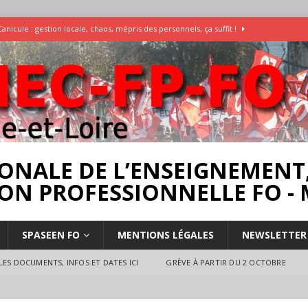
Canicule : gestion locale, chaos, mépris des personnels, ça suffit !
Enquête Températures et condition de travail dans les écoles
AESH
]
Rassemblement pour la Libération du Dr Abu Safyia – pour la Palestine
rs
INTERPROFESSIONNEL
ONALE DE L’ENSEIGNEMENT,
ON PROFESSIONNELLE FO - 
SPASEEN FO
MENTIONS LÉGALES
NEWSLETTER
ES DOCUMENTS, INFOS ET DATES ICI
GRÈVE À PARTIR DU 2 OCTOBRE