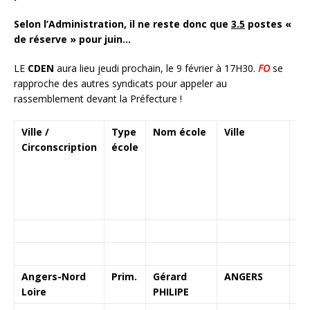
Selon l’Administration, il ne reste donc que
3.5
postes «
de réserve » pour juin…
LE
CDEN
aura lieu jeudi prochain, le 9 février à 17H30.
FO
se
rapproche des autres syndicats pour appeler au
rassemblement devant la Préfecture !
Ville /
Type
Nom école
Ville
Ou
Circonscription
école
23
Angers-Nord
Prim.
Gérard
ANGERS
1
Loire
PHILIPE