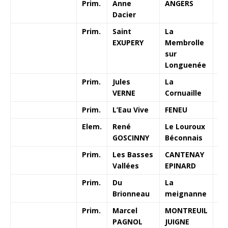
Prim.
Anne
ANGERS
1
Dacier
Prim.
Saint
La
1
EXUPERY
Membrolle
sur
Longuenée
Prim.
Jules
La
1
VERNE
Cornuaille
Prim.
L’Eau Vive
FENEU
Elem.
René
Le Louroux
GOSCINNY
Béconnais
Prim.
Les Basses
CANTENAY
Vallées
EPINARD
Prim.
Du
La
Brionneau
meignanne
Prim.
Marcel
MONTREUIL
PAGNOL
JUIGNE