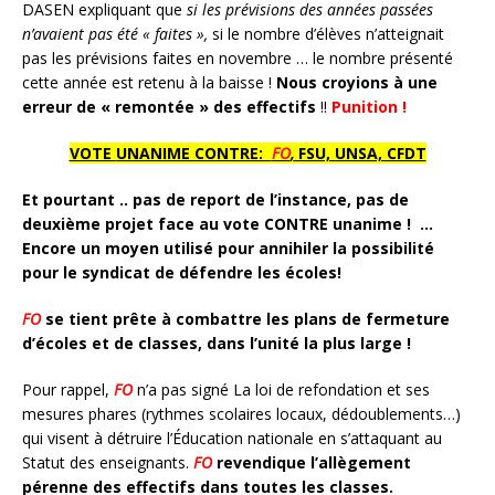
DASEN expliquant que
si les prévisions des années passées
n’avaient pas été « faites »,
si le nombre d’élèves n’atteignait
pas les prévisions faites en novembre … le nombre présenté
cette année est retenu à la baisse !
Nous croyions à une
erreur de « remontée » des effectifs
!!
Punition !
VOTE
UNANIME CONTRE:
FO
,
FSU, UNSA, CFDT
Et pourtant .. pas de report de l’instance, pas de
deuxième projet face au vote CONTRE unanime ! …
Encore un moyen utilisé pour annihiler la possibilité
pour le syndicat de défendre les écoles!
FO
se tient prête à combattre les plans de fermeture
d’écoles et de classes, dans l’unité la plus large !
Pour rappel,
FO
n’a pas signé La loi de refondation et ses
mesures phares (rythmes scolaires locaux, dédoublements…)
qui visent à détruire l’Éducation nationale en s’attaquant au
Statut des enseignants.
FO
revendique l’allègement
pérenne des effectifs dans toutes les classes.