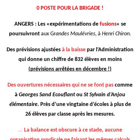
0 POSTE POUR LA BRIGADE !
ANGERS : Les «expérimentations de
fusions
» se
poursuivront
aux Gr
andes Maulévries,
à
Henri Chiron.
Des prévisions ajustées
à la baisse
par l’Administration
qui donne un chiffre de 832 élèves en moins
(prévisions arrêtées en décembre !)
Des ouvertures nécessaires qui ne se font pas
comme
à
Georges Sand Ecouflant
ou
St Sylvain d’Anjou
élémentaire
. Près d’une vingtaine d’écoles à plus de
26 élèves par classe après les mesures.
…
La balance est obscure à ce stade, aucune
organisation syndicale ne faisant les mêmes calculs