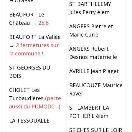
FOUGERE
ST BARTHELEMY
Jules Ferry élem
BEAUFORT Le
Château →
25,6
ANGERS Pierre et
Marie Curie
BEAUFORT La Vallée
→
2 fermetures sur
ANGERS Robert
la commune !
Desnos maternelle
ST GEORGES DU
AVRILLE Jean Piaget
BOIS
BEAUCOUZE Maurice
CHOLET Les
Ravel
Turbaudières
(perte
aussi du PDMQDC…)
ST LAMBERT LA
POTHERIE élem
LA TESSOUALLE
SEICHES SUR LE LOIR