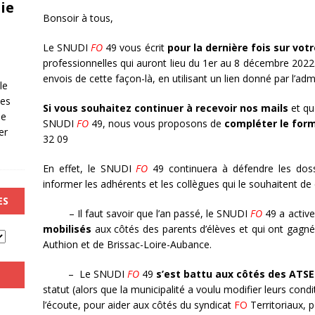
ie
Bonsoir à tous,
Le SNUDI
FO
49 vous écrit
pour la dernière fois sur vot
professionnelles qui auront lieu du 1er au 8 décembre 2022. E
envois de cette façon-là, en utilisant un lien donné par l’ad
le
les
Si vous souhaitez continuer à recevoir nos mails
et qu
de
SNUDI
FO
49, nous vous proposons de
compléter le form
er
32 09
En effet, le SNUDI
FO
49 continuera à défendre les dossie
informer les adhérents et les collègues qui le souhaitent de 
ES
– Il faut savoir que l’an passé, le SNUDI
FO
49 a acti
mobilisés
aux côtés des parents d’élèves et qui ont gagné 
Authion et de Brissac-Loire-Aubance.
– Le SNUDI
FO
49
s’est battu aux côtés des ATS
statut (alors que la municipalité a voulu modifier leurs condit
l’écoute, pour aider aux côtés du syndicat
FO
Territoriaux, 