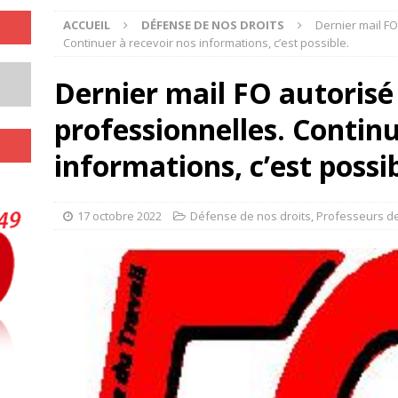
ACCUEIL
DÉFENSE DE NOS DROITS
Dernier mail FO
Continuer à recevoir nos informations, c’est possible.
Dernier mail FO autorisé 
professionnelles. Continu
informations, c’est possib
17 octobre 2022
Défense de nos droits
,
Professeurs de