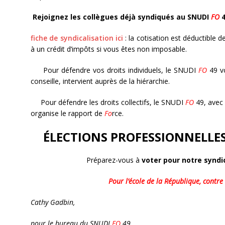
Rejoignez les collègues déjà syndiqués au SNUDI
FO
4
fiche de syndicalisation
ici
: la cotisation est déductible 
à un crédit d’impôts si vous êtes non imposable.
Pour défendre vos droits individuels, le SNUDI
FO
49 v
conseille, intervient auprès de la hiérarchie.
Pour défendre les droits collectifs, le SNUDI
FO
49, avec 
organise le rapport de
Fo
rce.
ÉLECTIONS PROFESSIONNELLE
Préparez-vous à
voter pour notre syndi
Pour l’école de la République, contre l
Cathy Gadbin,
pour le bureau du SNUDI
FO
49