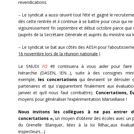
revendications.
– Le syndicat a aussi œuvré tout l’été et gagné le recrutem
dès cette rentrée et il continue à se battre pour ceux qui ne
vigoureusement fin septembre et début octobre parce que de
(auprès de la Secrétaire Générale et auprès du ministre via
– Le syndicat se bat aux côtés des AESH pour l’aboutissemen
16 novembre lors de la réunion nationale
.)
Le SNUDI
FO
49 continuera à vous aider pour faire
hiérarchie (DASEN, IEN…), suite à des consignes minist
exemple,
les concertations
qui devraient se dérouler d
partenaires et qui s’apparentent finalement aux évaluatio
janvier et qu’il nous faut combattre).
Concertations, Év
moyens pour généraliser l’expérimentation Marseillaise !
Nous invitons les collègues à ne pas entrer
concertations »,
un moyen d’obtenir des écoles avec un pr
du Grenelle Blanquer, liées à la loi Rilhac,aux évaluat
inspecteurs…)