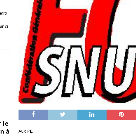
mars
r ci-
 le
n à
Aux PE,