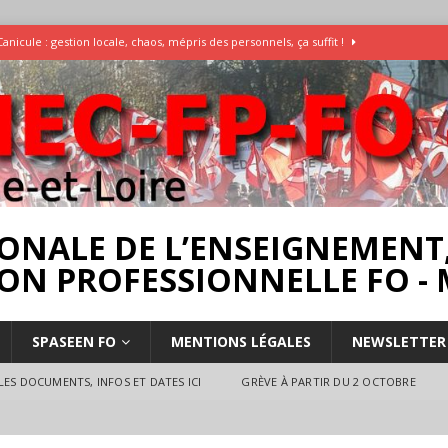
Canicule : gestion locale, chaos, mépris des personnels, ça suffit !
Enquête Températures et condition de travail dans les écoles
AESH
]
Rassemblement pour la Libération du Dr Abu Safyia – pour la Palestine
rs
INTERPROFESSIONNEL
ONALE DE L’ENSEIGNEMENT,
ON PROFESSIONNELLE FO - 
SPASEEN FO
MENTIONS LÉGALES
NEWSLETTER
ES DOCUMENTS, INFOS ET DATES ICI
GRÈVE À PARTIR DU 2 OCTOBRE