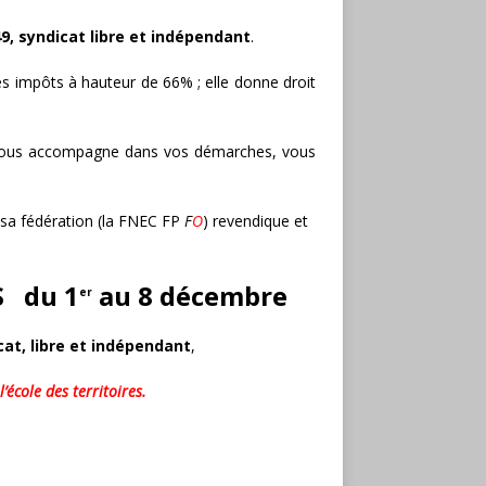
9, syndicat libre et indépendant
.
des impôts à hauteur de 66% ; elle donne droit
ous accompagne dans vos démarches, vous
sa fédération (la FNEC FP
F
O
) revendique et
S d
u 1
au 8 décembre
er
cat, libre et indépendant
,
’école des territoires.