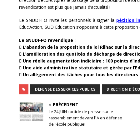
direction d’école. Après le passage de la proposition de loi 
revendication est plus que jamais d’actualité !
Le SNUDI-FO invite les personnels à signer la
pétition i
Educ’Action, SUD Education s’opposant à cette proposition de 
Le SNUDI-FO revendique :
 L’abandon de la proposition de loi Rilhac sur la dire
 L’amélioration des quotités de décharge de directio
 Une réelle augmentation indiciaire : 100 points d’in
 Une aide administrative statutaire et gérée par l’
 Un allègement des tâches pour tous les directeurs
DÉFENSE DES SERVICES PUBLICS
DIRECTION D'ÉC
PRÉCÉDENT
Le 24 JUIN : article de presse sur le
rassemblement devant l’IA en défense
de l’école publique!