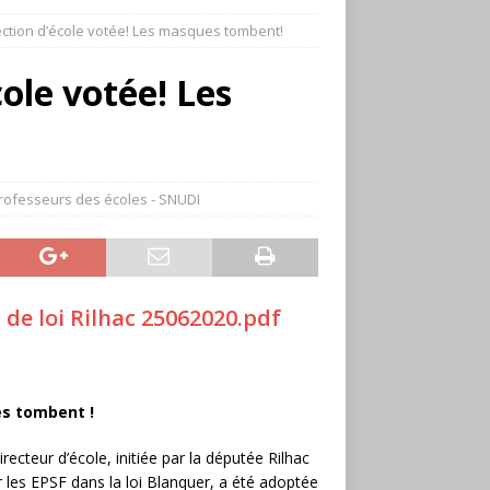
irection d’école votée! Les masques tombent!
cole votée! Les
rofesseurs des écoles - SNUDI
e loi Rilhac 25062020.pdf
ues tombent !
irecteur d’école, initiée par la députée Rilhac
r les EPSF dans la loi Blanquer, a été adoptée