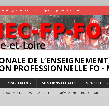
Canicule : gestion locale, chaos, mépris des personnels, ça suffit !
Enquête Températures et condition de travail dans les écoles
AESH
]
Rassemblement pour la Libération du Dr Abu Safyia – pour la Palestine
rs
INTERPROFESSIONNEL
ONALE DE L’ENSEIGNEMENT,
ON PROFESSIONNELLE FO - 
SPASEEN FO
MENTIONS LÉGALES
NEWSLETTER
ES DOCUMENTS, INFOS ET DATES ICI
GRÈVE À PARTIR DU 2 OCTOBRE