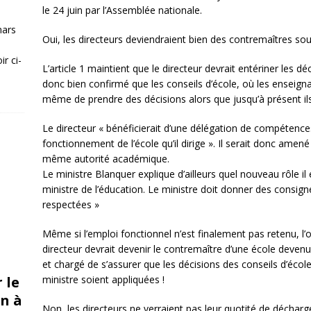
le 24 juin par l’Assemblée nationale.
mars
Oui, les directeurs deviendraient bien des contremaîtres sou
r ci-
L’article 1 maintient que le directeur devrait entériner les déc
donc bien confirmé que les conseils d’école, où les enseign
même de prendre des décisions alors que jusqu’à présent ils
Le directeur « bénéficierait d’une délégation de compétence
fonctionnement de l’école qu’il dirige ». Il serait donc amen
même autorité académique.
Le ministre Blanquer explique d’ailleurs quel nouveau rôle il 
ministre de l’éducation. Le ministre doit donner des consignes
respectées »
Même si l’emploi fonctionnel n’est finalement pas retenu, l’obj
directeur devrait devenir le contremaître d’une école deve
et chargé de s’assurer que les décisions des conseils d’écol
 le
ministre soient appliquées !
n à
Non, les directeurs ne verraient pas leur quotité de déchar