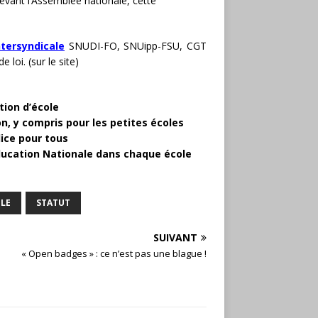
devant l’Assemblée nationale, cette
ntersyndicale
SNUDI-FO, SNUipp-FSU, CGT
loi. (sur le site)
ction d’école
n, y compris pour les petites écoles
dice pour tous
Education Nationale dans chaque école
OLE
STATUT
SUIVANT
« Open badges » : ce n’est pas une blague !