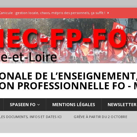
Canicule : gestion locale, chaos, mépris des personnels, ça suffit !
Enquête Températures et condition de travail dans les écoles
AESH
]
Rassemblement pour la Libération du Dr Abu Safyia – pour la Palestine
rs
INTERPROFESSIONNEL
ONALE DE L’ENSEIGNEMENT,
ON PROFESSIONNELLE FO - 
SPASEEN FO
MENTIONS LÉGALES
NEWSLETTER
ES DOCUMENTS, INFOS ET DATES ICI
GRÈVE À PARTIR DU 2 OCTOBRE