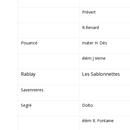
Prévert
R.Renard
Pouancé
mater H. Dès
élém J Verne
Rablay
Les Sablonnettes
Savennieres
Segré
Dolto
élém R. Fontaine