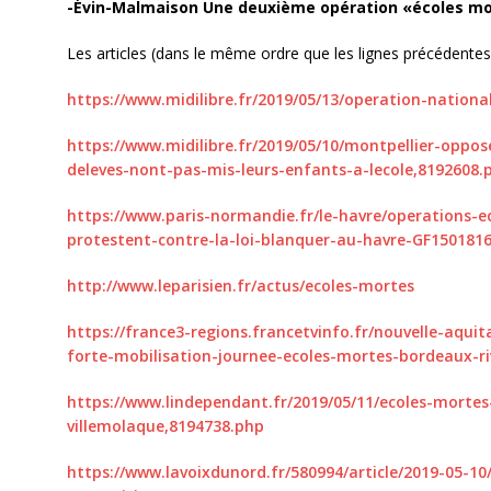
-Évin-Malmaison Une deuxième opération «écoles mor
Les articles (dans le même ordre que les lignes précédentes
https://www.midilibre.fr/2019/05/13/operation-nation
https://www.midilibre.fr/2019/05/10/montpellier-oppo
deleves-nont-pas-mis-leurs-enfants-a-lecole,8192608.
https://www.paris-normandie.fr/le-havre/operations-e
protestent-contre-la-loi-blanquer-au-havre-GF150181
http://www.leparisien.fr/actus/ecoles-mortes
https://france3-regions.francetvinfo.fr/nouvelle-aqui
forte-mobilisation-journee-ecoles-mortes-bordeaux-ri
https://www.lindependant.fr/2019/05/11/ecoles-morte
villemolaque,8194738.php
https://www.lavoixdunord.fr/580994/article/2019-05-1