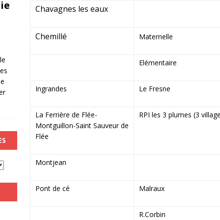
ie
Chavagnes les eaux
Chemillé
Maternelle
le
Elémentaire
les
de
Ingrandes
Le Fresne
er
La Ferrière de Flée-
RPI les 3 plumes (3 villag
Montguillon-Saint Sauveur de
Flée
ES
Montjean
Pont de cé
Malraux
R.Corbin