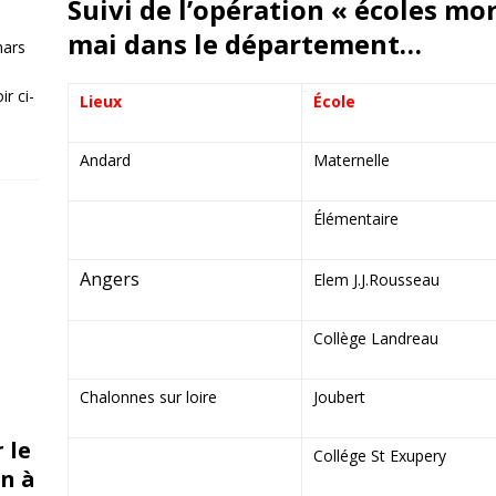
Suivi de l’opération « écoles mo
mai dans le département…
mars
r ci-
Lieux
École
Andard
Maternelle
Élémentaire
Angers
Elem J.J.Rousseau
Collège Landreau
Chalonnes sur loire
Joubert
 le
Collége St Exupery
n à