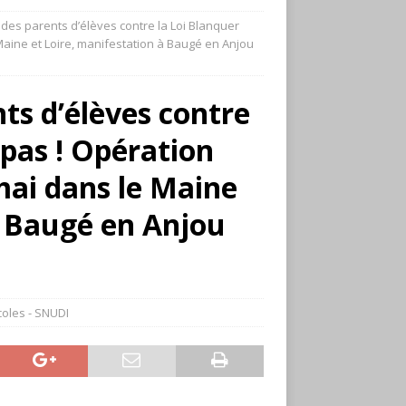
 des parents d’élèves contre la Loi Blanquer
 Maine et Loire, manifestation à Baugé en Anjou
ts d’élèves contre
 pas ! Opération
mai dans le Maine
à Baugé en Anjou
oles - SNUDI