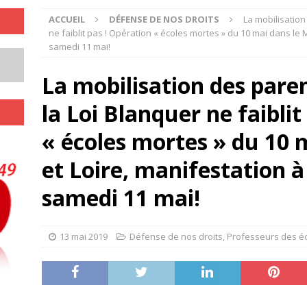
ACCUEIL
DÉFENSE DE NOS DROITS
La mobilisation
ne faiblit pas ! Opération « écoles mortes » du 10 mai dans le
samedi 11 mai!
La mobilisation des paren
la Loi Blanquer ne faiblit
« écoles mortes » du 10 
et Loire, manifestation 
samedi 11 mai!
13 mai 2019
Défense de nos droits
,
Professeurs des éc