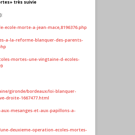
tes» très suivie
):
ale-ecole-morte-a-jean-mace,8196376.php
ses-a-la-reforme-blanquer-des-parents-
php
coles-mortes–une-vingtaine-d-ecoles-
69
taine/gironde/bordeaux/loi-blanquer-
ve-droite-1667477.html
s-aux-mesanges-et-aux-papillons-a-
0/une-deuxieme-operation-ecoles-mortes-