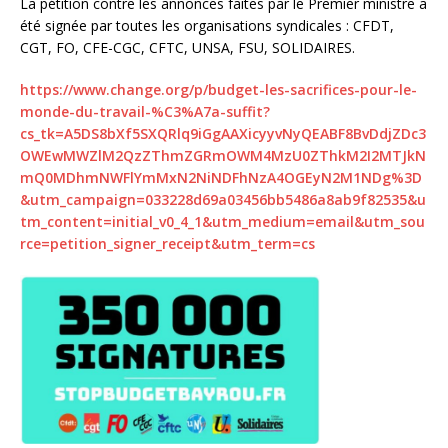
La pétition contre les annonces faites par le Premier ministre a
été signée par toutes les organisations syndicales : CFDT,
CGT, FO, CFE-CGC, CFTC, UNSA, FSU, SOLIDAIRES.
https://www.change.org/p/budget-les-sacrifices-pour-le-
monde-du-travail-%C3%A7a-suffit?
cs_tk=A5DS8bXf5SXQRlq9iGgAAXicyyvNyQEABF8BvDdjZDc3
OWEwMWZlM2QzZThmZGRmOWM4MzU0ZThkM2I2MTJkN
mQ0MDhmNWFlYmMxN2NiNDFhNzA4OGEyN2M1NDg%3D
&utm_campaign=033228d69a03456bb5486a8ab9f82535&u
tm_content=initial_v0_4_1&utm_medium=email&utm_sou
rce=petition_signer_receipt&utm_term=cs