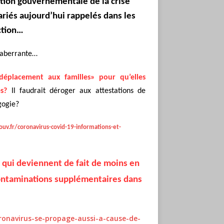
estion gouvernementale de la crise
lariés aujourd’hui rappelés dans les
ction…
n aberrante…
 déplacement aux familles» pour qu’elles
s?
Il faudrait déroger aux attestations de
gogie?
uv.fr/coronavirus-covid-19-informations-et-
 qui deviennent de fait de moins en
 contaminations supplémentaires dans
oronavirus-se-propage-aussi-a-cause-de-