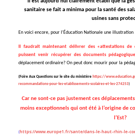
Il est aujourd’hui clairement établi que la g
sanitaire se fait a minima pour la santé des sa
usines sans prote
En voici encore, pour l’Éducation Nationale une illustratio
Il faudrait maintenant délivrer des «attestations de
puissent venir récupérer des documents pédagogique
déplacement ordinaire? On peut donc mourir pour la péda
(Foire Aux Questions sur le site du ministère
https://www.education.go
recommandations-pour-les-etablissements-scolaires-et-les-274253
)
Car ne sont-ce pas justement ces déplacements
moins exceptionnels qui ont été à l’origine de
l’Est?
https://www.europe1.fr/sante/dans-le-haut-rhin-le-c
(