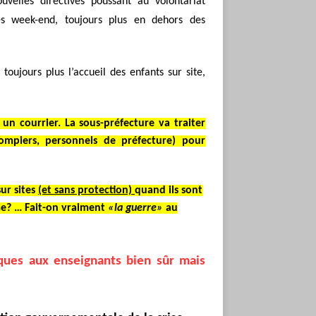
uvelles directives poussant au volontariat
es week-end, toujours plus en dehors des
 toujours plus l’accueil des enfants sur site,
un courrier. La sous-préfecture va traiter
pompiers, personnels de préfecture) pour
ur sites
(et sans protection)
quand ils sont
ême? … Fait-on vraiment
«la guerre»
au
sques aux enseignants bien sûr mais