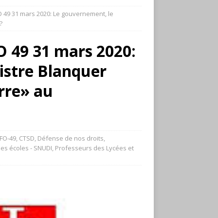
49 31 mars 2020: Le gouvernement, le
?
49 31 mars 2020:
istre Blanquer
erre» au
FO-49
,
CTSD
,
Défense de nos droits
,
es écoles - SNUDI
,
Professeurs des Lycées et