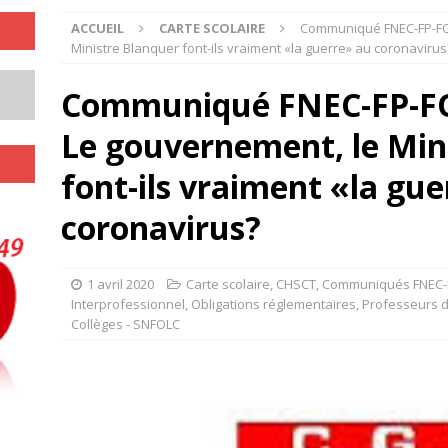
ACCUEIL
CARTE SCOLAIRE
Communiqué FNEC-FP-FO 
Ministre Blanquer font-ils vraiment «la guerre» au coronavirus
Communiqué FNEC-FP-FO 
Le gouvernement, le Min
font-ils vraiment «la gu
coronavirus?
1 avril 2020
Carte scolaire
,
CHSCT
,
Communiqués FNEC-
Interprofessionnel
,
Obligations réglementaires
,
Professeurs d
Collèges - SNFOLC