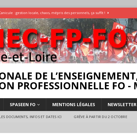
Canicule : gestion locale, chaos, mépris des personnels, ça suffit !
Enquête Températures et condition de travail dans les écoles
AESH
]
Rassemblement pour la Libération du Dr Abu Safyia – pour la Palestine
rs
INTERPROFESSIONNEL
ONALE DE L’ENSEIGNEMENT,
ON PROFESSIONNELLE FO - 
SPASEEN FO
MENTIONS LÉGALES
NEWSLETTER
ES DOCUMENTS, INFOS ET DATES ICI
GRÈVE À PARTIR DU 2 OCTOBRE