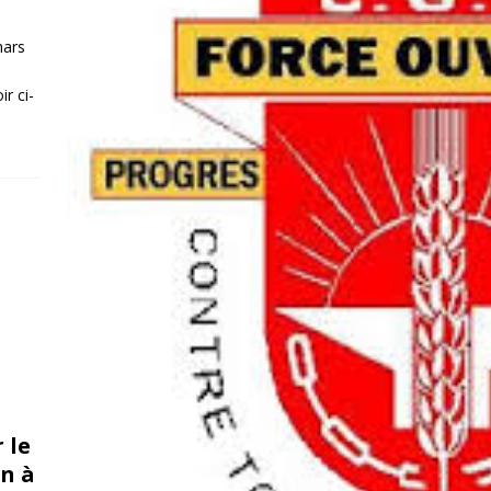
mars
r ci-
 le
n à