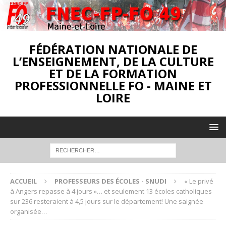
FÉDÉRATION NATIONALE DE
L’ENSEIGNEMENT, DE LA CULTURE
ET DE LA FORMATION
PROFESSIONNELLE FO - MAINE ET
LOIRE
ACCUEIL
PROFESSEURS DES ÉCOLES - SNUDI
« Le privé
à Angers repasse à 4 jours »… et seulement 13 écoles catholiques
sur 236 resteraient à 4,5 jours sur le département! Une saignée
organisée…