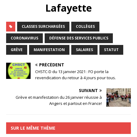
Lafayette
CLASSES SURCHARGÉES
COLLÈGES
CORONAVIRUS
DÉFENSE DES SERVICES PUBLICS
GRÈVE
MANIFESTATION
SALAIRES
STATUT
PRÉCÉDENT
CHSTC-D du 13 janvier 2021 : FO porte la
revendication du retour à 4 jours pour tous.
SUIVANT
Grève et manifestation du 26 janvier réussie à
Angers et partout en France!
SUR LE MÊME THÈME