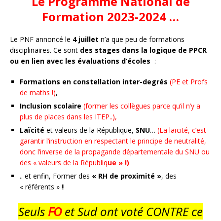
Le Programme National de
Formation 2023-2024 …
Le PNF annoncé le
4 juillet
n’a que peu de formations
disciplinaires. Ce sont
des stages dans la logique de PPCR
ou en lien avec les évaluations d’écoles
:
Formations en constellation inter-degrés
(PE et Profs
de maths !)
,
Inclusion scolaire
(former les collègues parce qu’il n’y a
plus de places dans les ITEP..),
Laïcité
et valeurs de la République,
SNU
…
(La laïcité, c’est
garantir l’instruction en respectant le principe de neutralité,
donc l’inverse de la propagande départementale du SNU ou
des « valeurs de la Républiq
ue » !)
.. et enfin, Former des
« RH de proximité »
, des
« référents » !!
Seuls
FO
et Sud ont voté CONTRE ce