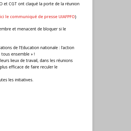
FO et CGT ont claqué la porte de la réunion
 ici le communiqué de presse UIAFPFO
)
embre et menacent de bloquer si le
ons de l’Education nationale : l’action
 « tous ensemble » !
eurs lieux de travail, dans les réunions
lus efficace de faire reculer le
s les initiatives.