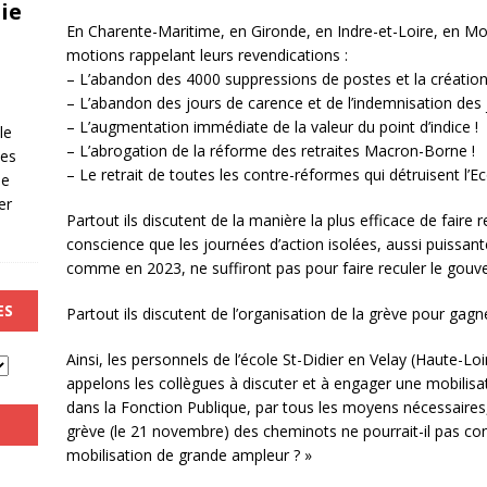
ie
En Charente-Maritime, en Gironde, en Indre-et-Loire, en Mos
motions rappelant leurs revendications :
– L’abandon des 4000 suppressions de postes et la création
– L’abandon des jours de carence et de l’indemnisation des 
– L’augmentation immédiate de la valeur du point d’indice !
le
– L’abrogation de la réforme des retraites Macron-Borne !
les
– Le retrait de toutes les contre-réformes qui détruisent l’Ec
de
er
Partout ils discutent de la manière la plus efficace de faire 
conscience que les journées d’action isolées, aussi puissan
comme en 2023, ne suffiront pas pour faire reculer le gou
ES
Partout ils discutent de l’organisation de la grève pour gagne
Ainsi, les personnels de l’école St-Didier en Velay (Haute-Lo
appelons les collègues à discuter et à engager une mobilis
dans la Fonction Publique, par tous les moyens nécessaires, 
grève (le 21 novembre) des cheminots ne pourrait-il pas con
mobilisation de grande ampleur ? »