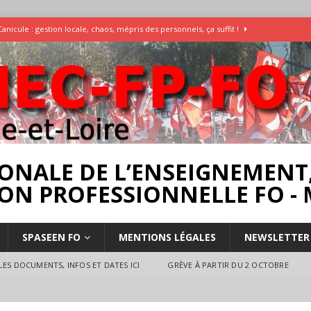
Canicule : gestion locale, chaos, mépris des personnels, ça suffit !
Enquête Températures et condition de travail dans les écoles
AESH
]
Rassemblement pour la Libération du Dr Abu Safyia – pour la Palestine
rs
INTERPROFESSIONNEL
ONALE DE L’ENSEIGNEMENT,
ON PROFESSIONNELLE FO - 
SPASEEN FO
MENTIONS LÉGALES
NEWSLETTER
ES DOCUMENTS, INFOS ET DATES ICI
GRÈVE À PARTIR DU 2 OCTOBRE