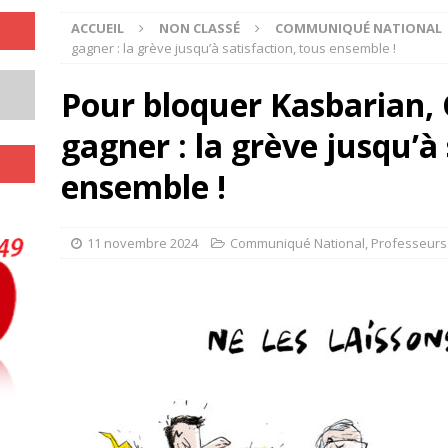
ACCUEIL
NON CLASSÉ
COMMUNIQUÉ NATIONAL
gagner : la grève jusqu’à satisfaction, tous ensemble !
Pour bloquer Kasbarian, 
gagner : la grève jusqu’à 
ensemble !
11 novembre 2024
Communiqué National
,
Professeurs