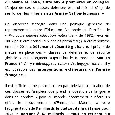
du Maine et Loire, suite aux 4 premières en collèges.
L’enjeu de ces « classes défense» est indiqué : il s’agit de
renforcer les « liens entre Armée-Nation-Jeunesse. »
Ce dispositif s’intègre dans une politique générale de
rapprochement entre l’Éducation Nationale et l’armée : le
« Protocole défense éducation nationale »
de 1982, revu en
2007 pour être étendu aux écoles primaires (!), a été renommé
en mars 2011
« Défense et sécurité globale ».
Il prévoit de
mettre en place ces « classes de défense et de sécurité
globale » qui atteignent aujourd’hui le nombre de
500 en
France (!)
On y
« développe la culture de l’engagement »
et il y
est question des
interventions extérieures de l’armée
française…
Il est difficile de ne pas mettre en parallèle la multiplication de
ces classes et l’ampleur que prend la question de la guerre
dans de nombreux pays du monde, notamment le nôtre. En
effet, le gouvernement d’Emmanuel Macron a voté
l’augmentation de
3 milliards le budget de la défense pour
2023 le portant à 47 milliards … tout en retirant
1,8