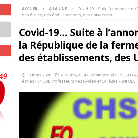
ACCUEIL
A LA UNE
Covid-19… Suite à l’annonce du 
des écoles, des établissements, des Universités…
Covid-19… Suite à l’anno
la République de la ferme
des établissements, des 
13 mars 2020
A la une
,
AESH
,
Communiqués FNEC-FO-4
écoles - SNUDI
,
Professeurs des Lycées et Collèges - SNFOLC