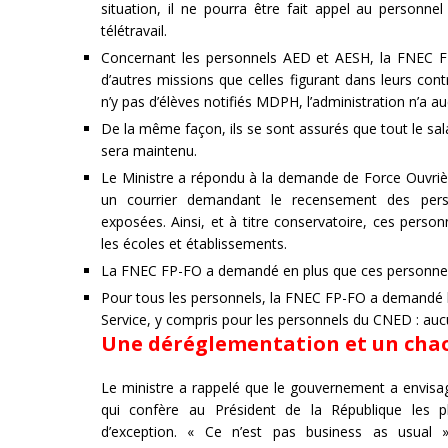
situation, il ne pourra être fait appel au personne
télétravail.
Concernant les personnels AED et AESH, la FNEC FP-
d’autres missions que celles figurant dans leurs contr
n’y pas d’élèves notifiés MDPH, l’administration n’a a
De la même façon, ils se sont assurés que tout le sal
sera maintenu.
Le Ministre a répondu à la demande de Force Ouvrièr
un courrier demandant le recensement des perso
exposées. Ainsi, et à titre conservatoire, ces pers
les écoles et établissements.
La FNEC FP-FO a demandé en plus que ces personnels 
Pour tous les personnels, la FNEC FP-FO a demandé l
Service, y compris pour les personnels du CNED : auc
Une déréglementation et un cha
Le ministre a rappelé que le gouvernement a envisagé 
qui confère au Président de la République les 
d’exception. « Ce n’est pas business as usual » 