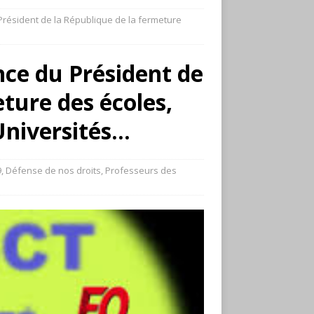
Président de la République de la fermeture
nce du Président de
ture des écoles,
Universités…
9
,
Défense de nos droits
,
Professeurs des