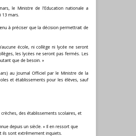
mars, le Ministre de l’Education nationale a
i 13 mars.
tenu à préciser que la décision permettrait de
u’aucune école, ni collège ni lycée ne seront
collèges, les lycées ne seront pas fermés. Les
autant que de besoin. »
ars) au Journal Officiel par le Ministre de la
coles et établissements pour les élèves, sauf
 crèches, des établissements scolaires, et
onnue depuis un siècle. » Il en ressort que
t ils sont extrêmement inquiets.