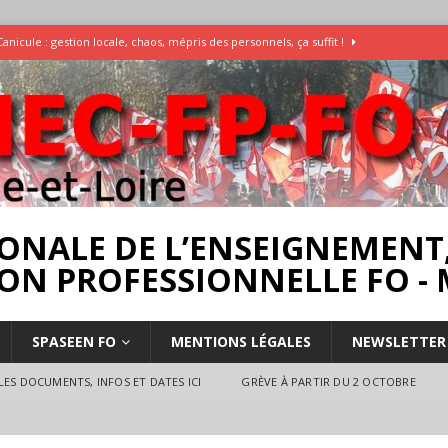
Canicule : gestion locale, chaos, mépris des personnels, ça suffit !
Enquête Températures et condition de travail dans les écoles
AESH
]
Rassemblement pour la Libération du Dr Abu Safyia – pour la Palestine
rs
INTERPROFESSIONNEL
ONALE DE L’ENSEIGNEMENT,
ON PROFESSIONNELLE FO - 
SPASEEN FO
MENTIONS LÉGALES
NEWSLETTER
ES DOCUMENTS, INFOS ET DATES ICI
GRÈVE À PARTIR DU 2 OCTOBRE