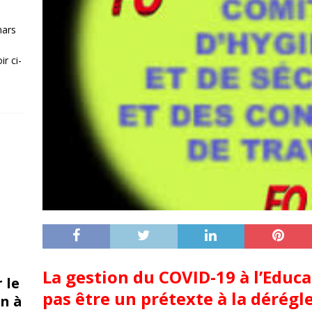
mars
r ci-
La gestion du COVID-19 à l’Educa
 le
pas être un prétexte à la dérég
n à