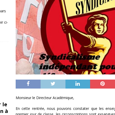
mars
r ci-
Monsieur le Directeur Académique,
 le
En cette rentrée, nous pouvons constater que les ense
n à
premier jour de classe, les circonscriptions sont exsan