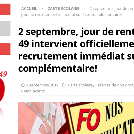
ACCUEIL
CARTE SCOLAIRE
2 septembre, jour de ren
pour le recrutement immédiat sur liste complémentaire!
2 septembre, jour de ren
49 intervient officiellem
recrutement immédiat su
complémentaire!
3 septembre 2019
Carte scolaire
,
Défense de nos droit
Remplaçants