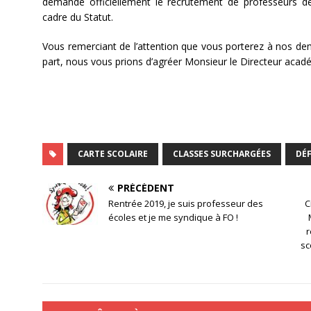
demande officiellement le recrutement de professeurs de
cadre du Statut.
Vous remerciant de l’attention que vous porterez à nos de
part, nous vous prions d’agréer Monsieur le Directeur acad
CARTE SCOLAIRE
CLASSES SURCHARGÉES
DÉF
PRÉCÉDENT
Rentrée 2019, je suis professeur des
C
écoles et je me syndique à FO !
r
sc