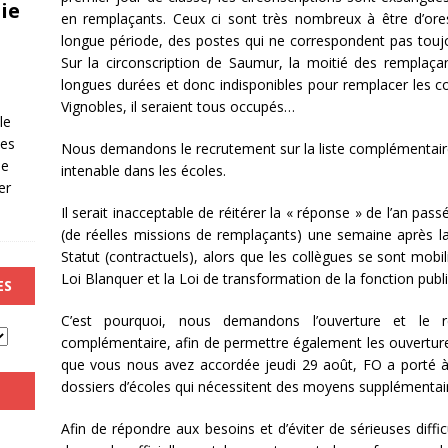
ie
en remplaçants. Ceux ci sont très nombreux à être d’ore
longue période, des postes qui ne correspondent pas touj
Sur la circonscription de Saumur, la moitié des remplaça
longues durées et donc indisponibles pour remplacer les co
Vignobles, il seraient tous occupés…
le
les
Nous demandons le recrutement sur la liste complémentaire
de
intenable dans les écoles.
er
Il serait inacceptable de réitérer la « réponse » de l’an pas
(de réelles missions de remplaçants) une semaine après l
Statut (contractuels), alors que les collègues se sont mobi
Loi Blanquer et la Loi de transformation de la fonction publ
ES
C’est pourquoi, nous demandons l’ouverture et le r
complémentaire, afin de permettre également les ouvertures
que vous nous avez accordée jeudi 29 août, FO a porté 
dossiers d’écoles qui nécessitent des moyens supplémentai
Afin de répondre aux besoins et d’éviter de sérieuses diff