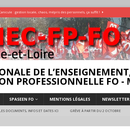
Canicule : gestion locale, chaos, mépris des personnels, ça suffit !
Enquête Températures et condition de travail dans les écoles
AESH
]
Rassemblement pour la Libération du Dr Abu Safyia – pour la Palestine
rs
INTERPROFESSIONNEL
ONALE DE L’ENSEIGNEMENT,
ON PROFESSIONNELLE FO - 
SPASEEN FO
MENTIONS LÉGALES
NEWSLETTER
ES DOCUMENTS, INFOS ET DATES ICI
GRÈVE À PARTIR DU 2 OCTOBRE