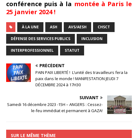
conférence puis à la
montée à Paris le
25 janvier 2024 !
À LA UNE
ASH
AVS/AESH
CHSCT
DÉFENSE DES SERVICES PUBLICS
INCLUSION
INTERPROFESSIONNEL
STATUT
PRÉCÉDENT
PAIN PAIX LIBERTÉ ! L’unité des travailleurs fera la
paix dans le monde ! MANIFESTATION JEUDI 7
DÉCEMBRE 2024 à 17H30
SUIVANT
Samedi 16 décembre 2023 -15H – ANGERS : Cessez-
le-feu immédiat et permanent à GAZA!
SUR LE MÊME THÈME