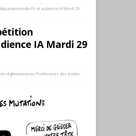
on départementale FO et audience IA Mardi 29
pétition
dience IA Mardi 29
ons réglementaires
,
Professeurs des écoles -