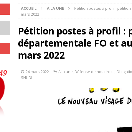
ACCUEIL
A LA UNE
Pétition postes à profil : pétiti
mars 2022
Pétition postes à profil : 
départementale FO et au
mars 2022
24 mars 2022
A la une
,
Défense de nos droits
,
Obligati
SNUDI