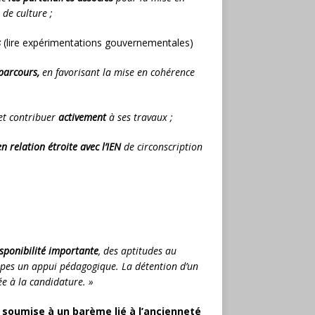
de culture ;
s
(lire expérimentations gouvernementales)
parcours,
en favorisant la mise en cohérence
t contribuer
activement
à ses travaux ;
en relation étroite avec l’IEN
de circonscription
sponibilité importante
, des aptitudes au
uipes un appui pédagogique.
La détention d’un
e à la candidature. »
s soumise à un barème lié à l’ancienneté