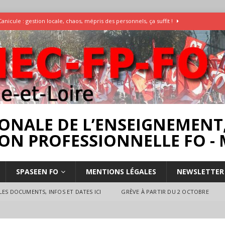
Canicule : gestion locale, chaos, mépris des personnels, ça suffit !
Enquête Températures et condition de travail dans les écoles
AESH
]
Rassemblement pour la Libération du Dr Abu Safyia – pour la Palestine
rs
INTERPROFESSIONNEL
ONALE DE L’ENSEIGNEMENT,
ON PROFESSIONNELLE FO - 
SPASEEN FO
MENTIONS LÉGALES
NEWSLETTER
ES DOCUMENTS, INFOS ET DATES ICI
GRÈVE À PARTIR DU 2 OCTOBRE