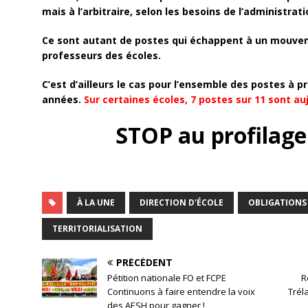
mais à l’arbitraire, selon les besoins de l’administrati
Ce sont autant de postes qui échappent à un mouvem
professeurs des écoles.
C’est d’ailleurs le cas pour l’ensemble des postes à pr
années.
Sur certaines écoles, 7 postes sur 11 sont auj
STOP
au profilage
À LA UNE
DIRECTION D'ÉCOLE
OBLIGATIONS 
TERRITORIALISATION
PRÉCÉDENT
Pétition nationale FO et FCPE
R
Continuons à faire entendre la voix
Trél
des AESH pour gagner !