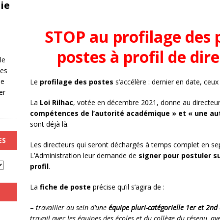
ie
STOP
au profilage des 
postes à profil de dir
le
les
de
Le
profilage des postes
s’accélère : dernier en date, ceux
er
La
Loi Rilhac
, votée en décembre 2021, donne au directeur 
compétences de l’autorité académique » et « une aut
sont déjà là.
ES
Les directeurs qui seront déchargés à temps complet en se
L’Administration leur demande de
signer
pour
postuler s
profil
.
La
fiche de poste
précise qu’il s’agira de :
–
travailler au sein d’une
équipe pluri-catégorielle 1er et 2nd
travail avec les équipes des écoles et du collège du réseau, av