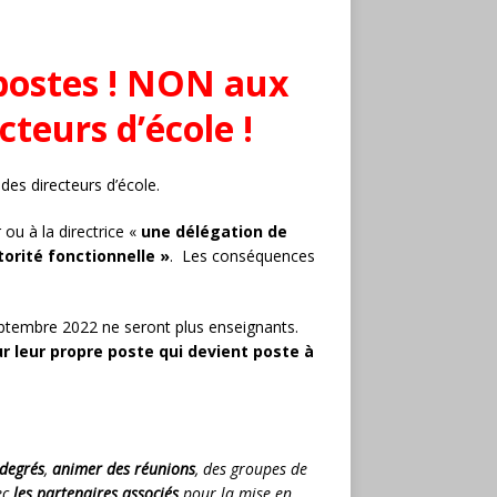
postes
!
NON
aux
ecteurs
d’école
!
 des directeurs d’école.
ou à la directrice «
une délégation de
orité fonctionnelle »
. Les conséquences
ptembre 2022 ne seront plus enseignants.
ur leur propre poste qui devient
poste à
 degrés
,
animer des réunions
, des groupes de
ec
les partenaires associés
pour la mise en