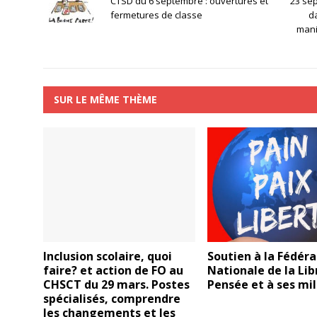
CTSD du 6 septembre : ouvertures et
23 sep
fermetures de classe
d
mani
SUR LE MÊME THÈME
Inclusion scolaire, quoi
Soutien à la Fédéra
faire? et action de FO au
Nationale de la Lib
CHSCT du 29 mars. Postes
Pensée et à ses mil
spécialisés, comprendre
les changements et les