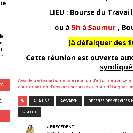
ie
LIEU : Bourse du Travail
ou à
9h à Saumur
, Bo
le
(à défalquer des 
les
de
Cette réunion est ouverte au
er
syndiqué
Avis de participation à une réunion d’information synd
ES
d’autorisation d’absence si classe ou pour défalquer 
À LA UNE
AVS/AESH
DÉFENSE DES SERVICES 
STATUT
PRÉCÉDENT