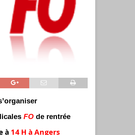
s’organiser
dicales
FO
de rentrée
e à
14 H à Angers