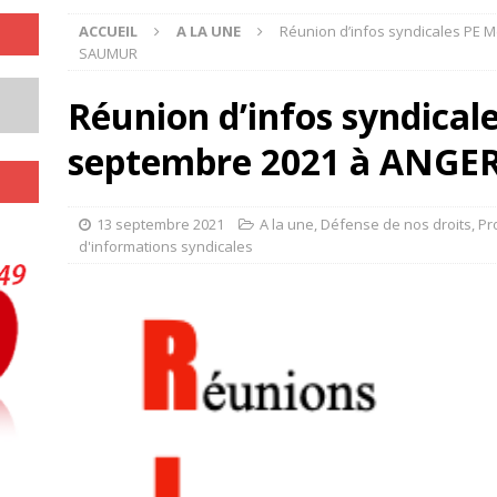
ACCUEIL
A LA UNE
Réunion d’infos syndicales PE 
SAUMUR
Réunion d’infos syndical
septembre 2021 à ANGE
13 septembre 2021
A la une
,
Défense de nos droits
,
Pr
d'informations syndicales