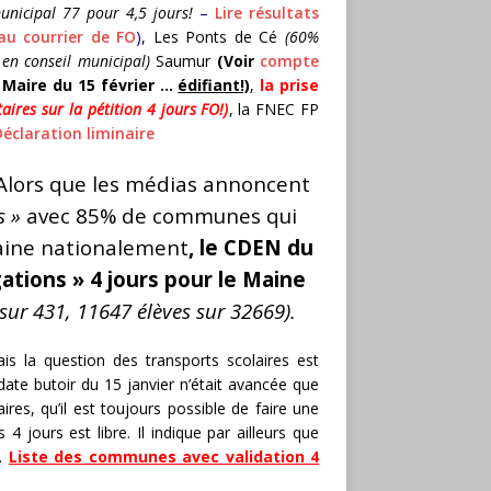
municipal 77 pour 4,5 jours!
–
Lire résultats
au courrier de FO
)
, Les Ponts de Cé
(60%
 en conseil municipal)
Saumur
(Voir
compte
 Maire du 15 février …
édifiant!)
,
la prise
aires sur la pétition 4 jours FO!)
, la FNEC FP
Déclaration liminaire
Alors que les médias annoncent
s »
avec 85% de communes qui
haine nationalement
, le CDEN du
ations » 4 jours pour le Maine
ur 431, 11647 élèves sur 32669).
s la question des transports scolaires est
ate butoir du 15 janvier n’était avancée que
es, qu’il est toujours possible de faire une
4 jours est libre. Il indique par ailleurs que
».
Liste des communes avec validation 4