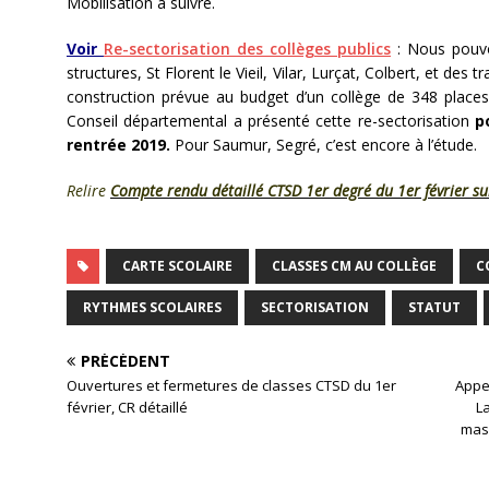
Mobilisation à suivre.
Voir
Re-sectorisation des collèges publics
: Nous pouvo
structures, St Florent le Vieil, Vilar, Lurçat, Colbert, et de
construction prévue au budget d’un collège de 348 places
Conseil départemental a présenté cette re-sectorisation
p
rentrée 2019.
Pour Saumur, Segré, c’est encore à l’étude.
Relire
Compte rendu détaillé CTSD 1er degré du 1er février sur
CARTE SCOLAIRE
CLASSES CM AU COLLÈGE
C
RYTHMES SCOLAIRES
SECTORISATION
STATUT
PRÉCÉDENT
Ouvertures et fermetures de classes CTSD du 1er
Appel
février, CR détaillé
L
mass