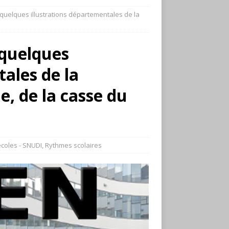
 quelques illustrations départementales de la
 quelques
ales de la
le, de la casse du
coles - SNUDI
,
Rythmes scolaires