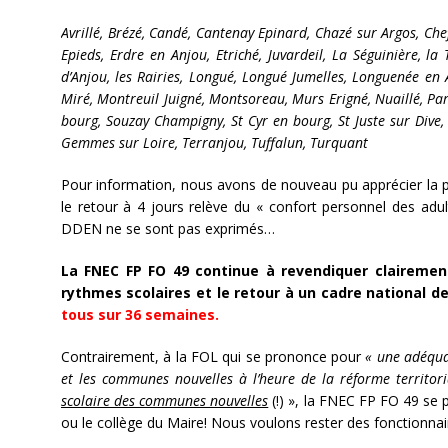
Avrillé, Brézé, Candé, Cantenay Epinard, Chazé sur Argos, Che
Epieds, Erdre en Anjou, Etriché, Juvardeil, La Séguinière, la
d’Anjou, les Rairies, Longué, Longué Jumelles, Longuenée en
Miré, Montreuil Juigné, Montsoreau, Murs Erigné, Nuaillé, Par
bourg, Souzay Champigny, St Cyr en bourg, St Juste sur Dive, 
Gemmes sur Loire, Terranjou, Tuffalun, Turquant
Pour information, nous avons de nouveau pu apprécier la p
le retour à 4 jours relève du « confort personnel des adul
DDEN ne se sont pas exprimés…
La FNEC FP FO 49 continue à revendiquer clairement
rythmes scolaires et le retour à un cadre national d
tous sur 36 semaines.
Contrairement, à la FOL qui se prononce pour
« une adéquat
et les communes nouvelles à l’heure de la réforme territor
scolaire des communes nouvelles
(!) », la FNEC FP FO 49 se 
ou le collège du Maire! Nous voulons rester des fonctionnair