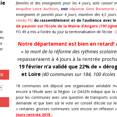
ie
familles et des enseignants pour les 4 jours, vote conseil 
enquête Loire Authion
, voir
réponse Gino Boismorin 
enseignants et parents pour 4 jours, maintien des 4,5 jours
rendu FO
du rassemblement et de l’audience avec le
de pouvoir sur l’Ecole de la Mairie d’Angers
(190 signat
FO 49 a mis a l’ordre du jour la territorialisation de l’école :
le
les
Notre département est bien en retard!
de
er
« la mort de la réforme des rythmes scolaire
repasseraient à 4 jours à la rentrée proc
19 février n’a validé que 22% de « dérog
et Loire
(40 communes sur 184, 100 écoles s
ES
18 communes ont déposé une organisation
validable
mai
encore à l’étude avec la Région. Le DASEN indique que la d
pour les communes avec une question de transports scolair
demande et que bien sûr le vote en conseil d’école sur les 
« certaines grosses communes sont encore en réflexion 
jours rentrée 2018 :