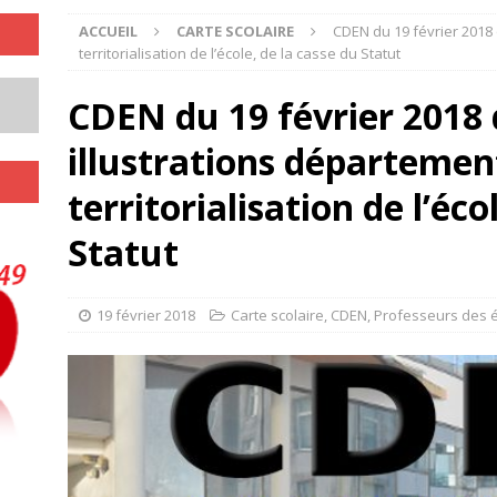
ACCUEIL
CARTE SCOLAIRE
CDEN du 19 février 2018
territorialisation de l’école, de la casse du Statut
CDEN du 19 février 2018
illustrations département
territorialisation de l’éco
Statut
19 février 2018
Carte scolaire
,
CDEN
,
Professeurs des é