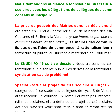
Nous demandons audience à Monsieur le Directeur A
scolaires avec les déléga
tions de collègues des comm
conseils municipaux.
La prise de pouvoir des Mairies dans les décisions d
été actée en CTSd à Chemellier au vu de la baisse des effe
Coutures et St Rémy la Varenne
(école impactée par une re
communes nouvelles l’an passé!),
les maires des commune
ils pas dans l’idée de commencer à rationaliser leur
fermeture ait plutôt lieu sur l’école maternelle de Coutures?
Le SNUDI FO 49 suit ce dossier.
Nous alertons les col
territoriale sur le service public. Les dérives de la territo
syndicat en cas de problème!
Spécial Statut et projet de cité scolaire à Lurçat –
catégorique à ce stade des collègues de cycle 3 de Voltaire
allait recevoir un courrier… Si Mme Fel n’est pas intervenu
rythmes scolaires, elle a défendu ce projet de cité scolai
des CM1 avec des 3ème dans la cour, nous ne ferons rien qui