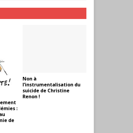
Non à
l’instrumentalisation du
suicide de Christine
Renon !
tement
démies :
 au
mie de