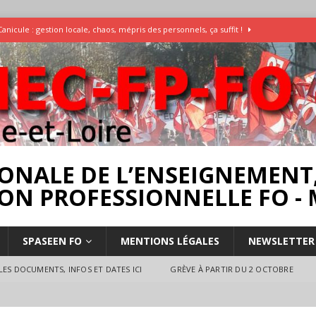
Canicule : gestion locale, chaos, mépris des personnels, ça suffit !
Enquête Températures et condition de travail dans les écoles
AESH
]
Rassemblement pour la Libération du Dr Abu Safyia – pour la Palestine
rs
INTERPROFESSIONNEL
ONALE DE L’ENSEIGNEMENT,
ON PROFESSIONNELLE FO - 
SPASEEN FO
MENTIONS LÉGALES
NEWSLETTER
ES DOCUMENTS, INFOS ET DATES ICI
GRÈVE À PARTIR DU 2 OCTOBRE