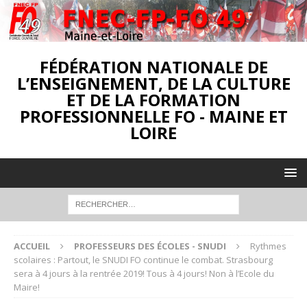
FÉDÉRATION NATIONALE DE
L’ENSEIGNEMENT, DE LA CULTURE
ET DE LA FORMATION
PROFESSIONNELLE FO - MAINE ET
LOIRE
ACCUEIL
PROFESSEURS DES ÉCOLES - SNUDI
Rythmes
scolaires : Partout, le SNUDI FO continue le combat. Strasbourg
sera à 4 jours à la rentrée 2019! Tous à 4 jours! Non à l’Ecole du
Maire!